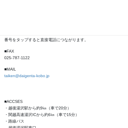
・祝祭日の水曜日及び8月の水曜日は営業
■TEL
☎025-787-1121
番号をタップすると直接電話につながります。
■FAX
025-787-1122
■MAIL
taiken@daigenta-kobo.jp
■ACCSES
・越後湯沢駅から約9㎞（車で20分）
・関越高速湯沢ICから約6㎞（車で15分）
・路線バス
越後湯沢駅東口